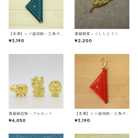
【本革】レジ袋収納・三角ポ
真鍮野菜 - ＜ししとう＞
ーチ 町工場エコポーチ ＜ブル
¥3,190
¥2,200
ーグリーン＞
真鍮縁起物 - フルセット
【本革】レジ袋収納・三角ポ
ーチ 町工場エコポーチ ＜レッ
¥6,050
¥3,190
ド＞