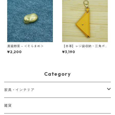
真鍮野菜 - ＜そらまめ＞
【本革】レジ袋収納・三角ポ
ーチ 町工場エコポーチ ＜イエ
¥2,200
¥3,190
ロー＞
Category
家具・インテリア
家具
雑貨