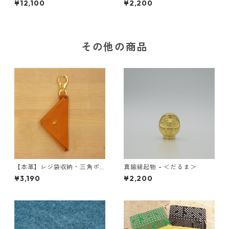
¥12,100
¥2,200
その他の商品
【本革】レジ袋収納・三角ポ
真鍮縁起物 - ＜だるま＞
ーチ 町工場エコポーチ ＜キャ
¥3,190
¥2,200
メル＞