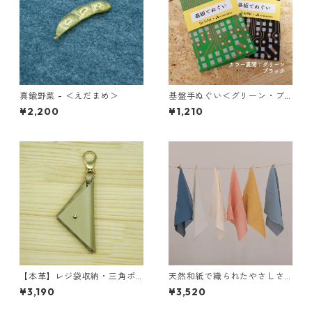
真鍮野菜 - ＜えだまめ＞
基盤手ぬぐい＜グリーン・ブ
ラック＞
¥2,200
¥1,210
【本革】レジ袋収納・三角ポ
天然和紙で織られたやさしさ
ーチ 町工場エコポーチ ＜ゴー
のハンカチ
¥3,190
¥3,520
ルド＞