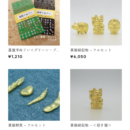
基盤手ぬぐい＜グリーン・ブ
真鍮縁起物 - フルセット
ラック＞
¥1,210
¥6,050
真鍮野菜 - フルセット
真鍮縁起物 - ＜招き猫＞