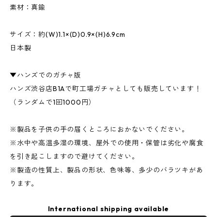
素材：真鍮
サイズ：約(W)1.1×(D)0.9×(H)6.9cm
日本製
▼ハンズでのガチャ版
ハンズ渋谷店B1Aで町工場ガチャとしても販売しています！
（ランダムで1回1000円）
※製品を子供の手の届くところにおかないでください。
※水中や高温多湿の環境、屋外での使用・保管は劣化や腐食
を引き起こしますので避けてください。
※製造の性質上、製品の形状、色味等、多少のバラツキがあ
ります。
International shipping available