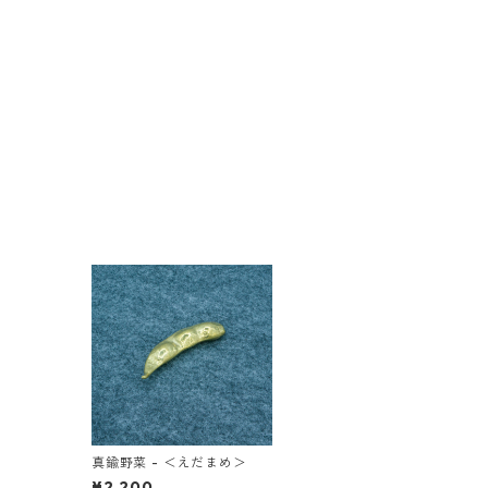
真鍮野菜 - ＜えだまめ＞
¥2,200