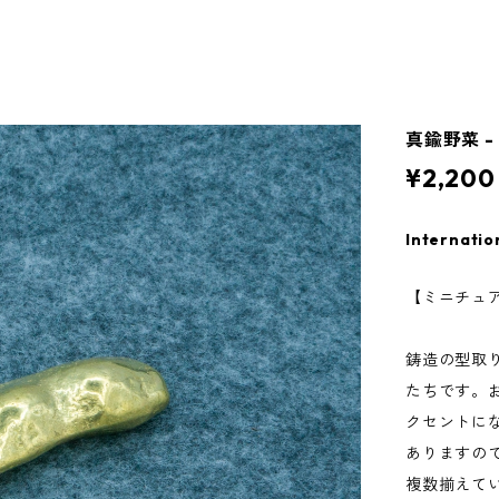
真鍮野菜 
¥2,200
Internatio
【ミニチュ
鋳造の型取
たちです。
クセントに
ありますの
複数揃えて