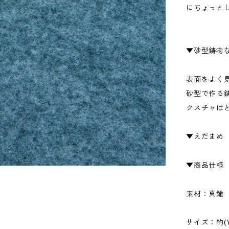
にちょっと
▼砂型鋳物
表面をよく
砂型で作る
クスチャは
▼えだまめ
▼商品仕様
素材：真鍮
サイズ：約(W)1