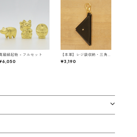
真鍮縁起物 - フルセット
【本革】レジ袋収納・三角
ポーチ 町工場エコポーチ ＜
¥6,050
¥3,190
ブラック＞