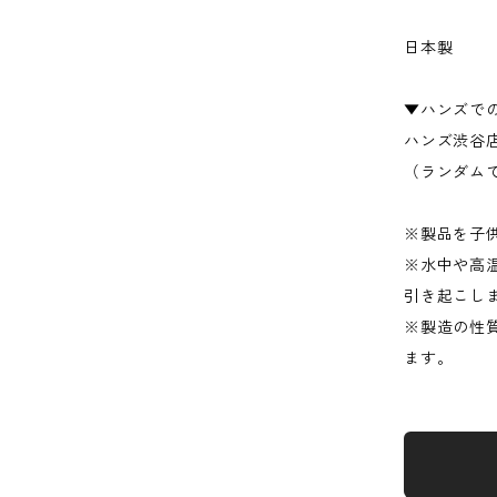
日本製
▼ハンズで
ハンズ渋谷
（ランダムで
※製品を子
※水中や高
引き起こし
※製造の性
ます。