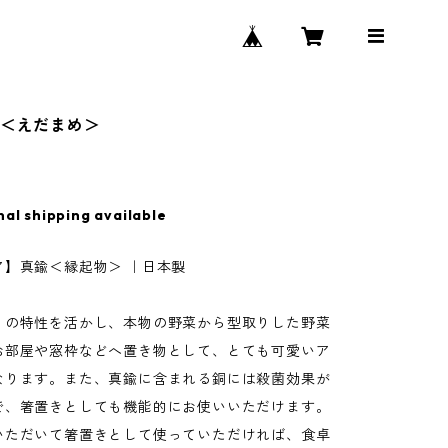
- ＜えだまめ＞
nal shipping available
ア】真鍮＜縁起物＞ ｜日本製
りの特性を活かし、本物の野菜から型取りした野菜
お部屋や窓枠などへ置き物として、とても可愛いア
なります。また、真鍮に含まれる銅には殺菌効果が
で、箸置きとしても機能的にお使いいただけます。
いただいて箸置きとして使っていただければ、食卓