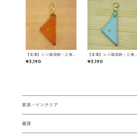
【本革】レジ袋収納・三角
【本革】レジ袋収納・三角
ポーチ 町工場エコポーチ ＜
ポーチ 町工場エコポーチ ＜
¥3,190
¥3,190
キャメル＞
ミントブルー＞
家具・インテリア
家具
雑貨