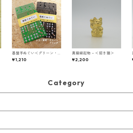
基盤手ぬぐい＜グリーン・
真鍮縁起物 - ＜招き猫＞
ブラック＞
¥1,210
¥2,200
Category