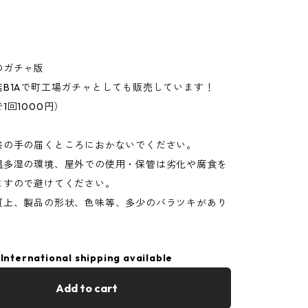
のガチャ版
店B1Aで町工場ガチャとしても販売しています！
1回1000円）
供の手の届くところにおかないでください。
温多湿の環境、屋外での使用・保管は劣化や腐食を
ますので避けてください。
質上、製品の形状、色味等、多少のバラツキがあり
International shipping available
Add to cart